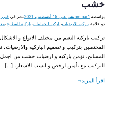
خشب
بواسطة
ammar1
نشر على
15 أغسطس، 2021
نشر في
فني ب
ذو علامة
باركيه للارضيات
،
باركيه للحمامات
،
باركيه للمطابخ
،
معل
تركيب باركيه النعيم من مختلف الانواع و الاشكال و
المختصين بتركيب و تصميم الباركيه والارضيات، 
المسابح، نؤمن باركيه و ارضيات خشب من اجمل ال
التركيب مع تأمين ارخص و انسب الاسعار. […]
اقرأ المزيد