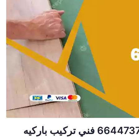
معلم تركيب باركيه النعيم 66447375 فني تركيب باركيه